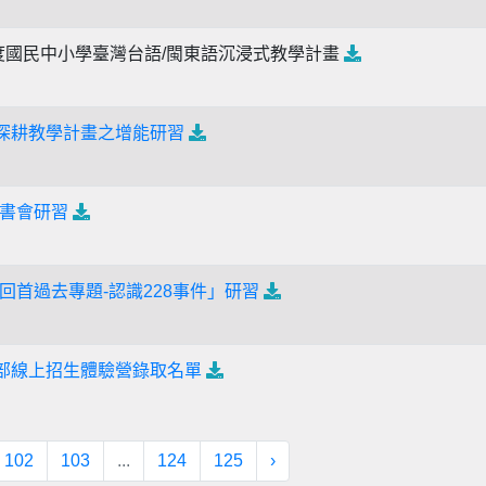
度國民中小學臺灣台語/閩東語沉浸式教學計畫
術深耕教學計畫之增能研習
書會研習
回首過去專題-認識228事件」研習
中部線上招生體驗營錄取名單
102
103
...
124
125
›