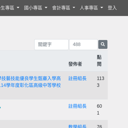
學生專區
國小專區
會計專區
人事專區
登入
點
發佈者
閱
中學技藝技能優良學生甄審入學高
註冊組長
113
114學年度彰化區高級中等學校
3
註冊組長
60
1
教學組長
76