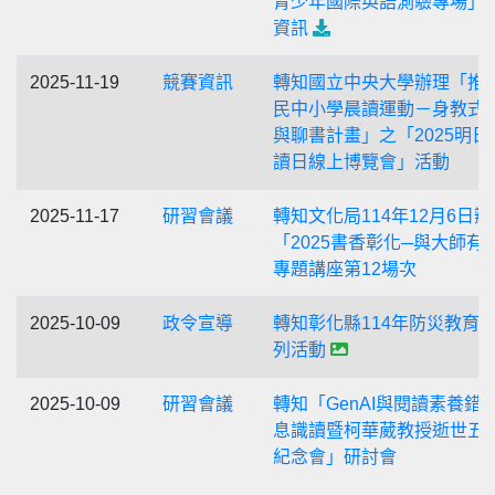
青少年國際英語測驗專場」
資訊
2025-11-19
競賽資訊
轉知國立中央大學辦理「推
民中小學晨讀運動－身教式
與聊書計畫」之「2025明日
讀日線上博覽會」活動
2025-11-17
研習會議
轉知文化局114年12月6日辦
「2025書香彰化─與大師有
專題講座第12場次
2025-10-09
政令宣導
轉知彰化縣114年防災教育
列活動
2025-10-09
研習會議
轉知「GenAI與閱讀素養錯
息識讀暨柯華葳教授逝世五
紀念會」研討會