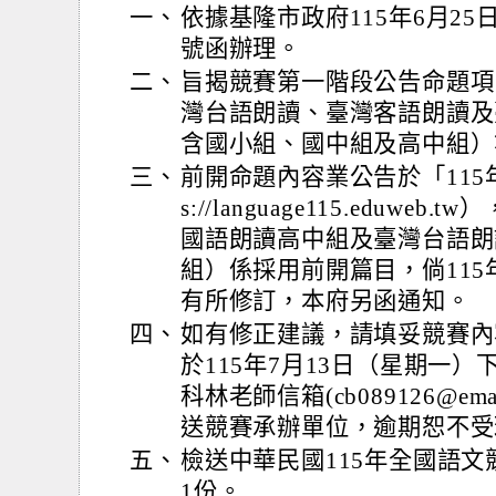
一、
依據基隆市政府115年6月25日
號函辦理。
二、
旨揭競賽第一階段公告命題項
灣台語朗讀、臺灣客語朗讀及
含國小組、國中組及高中組）
三、
前開命題內容業公告於「115
s://language115.eduw
國語朗讀高中組及臺灣台語朗
組）係採用前開篇目，倘11
有所修訂，本府另函通知。
四、
如有修正建議，請填妥競賽內
於115年7月13日（星期一
科林老師信箱(cb089126@emai
送競賽承辦單位，逾期恕不受
五、
檢送中華民國115年全國語
1份。