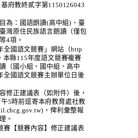
基府教終貳字第1150126043
目為：國語朗讀(高中組)、臺
臺灣原住民族語言朗讀（僅包
等4項。
年全國語文競賽」網站（http
eb.tw），本縣115年度語文競賽複賽
讀（國小組、國中組、高中
5年全國語文競賽主辦單位日後
容修正建議表（如附件）後，
）下午5時前逕寄本府教育處社教
l.chcg.gov.tw)，俾利彙整報
理。
文競賽【競賽內容】修正建議表