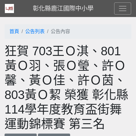
彰化縣鹿江國際中小學
首頁
公告列表
公告內容
狂賀 703王Ｏ淇、801
黃Ｏ羽、張Ｏ瑩、許Ｏ
馨、黃Ｏ佳、許Ｏ茵、
803黃Ｏ絜 榮獲 彰化縣
114學年度教育盃街舞
運動錦標賽 第三名