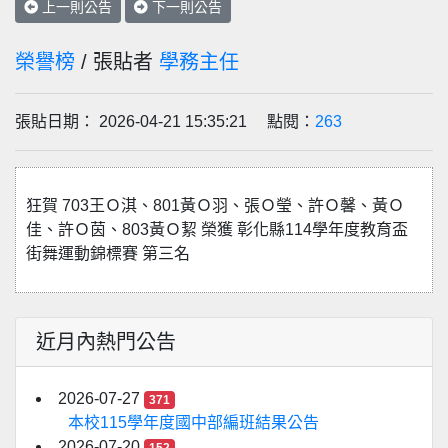
上一則公告
下一則公告
榮譽榜
/ 張貼者
學務主任
張貼日期： 2026-04-21 15:35:21 點閱：
263
狂賀 703王Ｏ淇、801黃Ｏ羽、張Ｏ瑩、許Ｏ馨、黃Ｏ
佳、許Ｏ茵、803黃Ｏ絜 榮獲 彰化縣114學年度教育盃
街舞運動錦標賽 第三名
近月內熱門公告
2026-07-27
371
本校115學年度國中部編班結果公告
2026-07-20