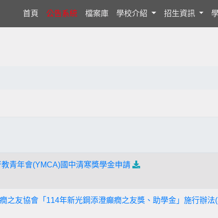
(current)
首頁
公告系統
檔案庫
學校介紹
招生資訊
督教青年會(YMCA)國中清寒獎學金申請
之友協會「114年新光鋼添澄癲癇之友獎、助學金」施行辦法(校內受