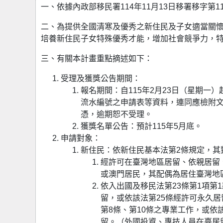
一、依據內政部移民署114年11月13日移署移字第114
二、為提供全國清寒及優秀之新住民及子女適當關
培養新住民子女特殊優秀才能，增加社會競爭力，
三、有關本計畫重點摘述如下：
受理及獲獎公告期間：
報名期間：自115年2月23日（星期一
流水編號之申請表等資料，連同應檢附文
憑，逾期恕不受理。
獲獎名單公告：預計115年5月底。
申請對象：
新住民：依新住民基本法第2條規定，其
經許可在臺灣地區居留、依親居留
或澳門居民，其配偶為居住臺灣地
依入出國及移民法第23條第1項第
留，或依該法第25條經許可永久居
第8條、第10條之專業工作，或依
留。（外國投資、專技人員在臺居