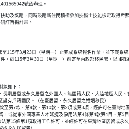
01565942號函辦理。
懷扶助及獎勵，同時鼓勵新住民積極參加技術士技能檢定取得證
特研訂旨揭計畫。
）起至115年3月23日（星期一）止完成系統報名作業，並下載系
件，於115年3月30日（星期一）前寄至內政部移民署，以郵戳
對象如下：
、長期居留或永久居留之外國人、無國籍人民、大陸地區人民、
區設有戶籍國民。（在臺居留、永久居留之婚姻移民）
1款至第7款、第9款、第10款、第2項或第3項，經許可在臺灣地
留，或從事外國專業人才延攬及僱用法第4條第4款第4目、第5
該法第15條第1項取得工作許可，並經許可在臺灣地區居留或永
留或永久居留者）