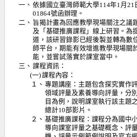
一、
依據國立臺灣師範大學114年1月21
01864號函辦理。
二、
旨揭計畫為回應教學現場關注之議
及「基礎推廣課程」線上研習。為
道，該研習錄影已經後製並轉為數
師平台，期能有效增進教學現場關
能，並嘗試落實於課室當中。
三、
課程資訊：
(一)
課程內容：
１、
專題講座：主題包含探究實作
領域評量及素養導向評量，分別
目為例，說明課室執行該主題
總計10部影片。
２、
基礎推廣課程：課程分為國中
導向課室評量之基礎概念、評
機、評量示例範例說明及官方