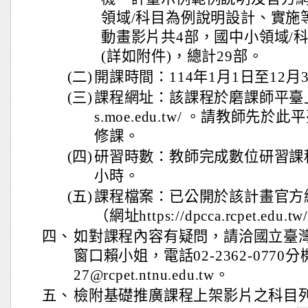
領域/科目為例說明設計、實施
動畫影片共4部，國中小領域/
(詳如附件)，總計29部。
(二)
開課時間：114年1月1日至12月
(三)
課程網址：該課程於磨課師平臺上架，網
s.moe.edu.tw/ 。請教師
修課。
(四)
研習時數：教師完成數位研習課
小時。
(五)
課程檔案：已公開於該計畫官方
（網址https://dpcca.rcpet.
四、
如對課程內容有疑問，請洽國立臺
窗口賴小姐，電話02-2362-0770分機
27@rcpet.ntnu.edu.tw。
五、
檢附基礎推廣課程上架影片之科目列