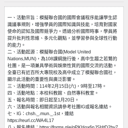
一、活動宗旨：模擬聯合國的國際會議程序能讓學生認
識議事規則，增強學員的國際知識與技能，培育對國家
使命的認知及國際競爭力。透過分析國際時事，學員將
提升批判性思維、多元化觀點，並學習參與全球性行動
的能力。
二、活動起源：模擬聯合國(Model United
Nations,MUN)，為108課綱施行後，高中生趨之若鶩的
社團，是一項兼具學術與娛樂性質的國際交流的活動。
全臺已有近百所大專院校及高中成立了模擬聯合國社，
顯示此活動的重要性與廣泛影響。
三、活動時間：114年2月15日(六)，9時至17時。
四、活動地點：本校科教館、自然專科教室。
五、報名時間：即日起至1月20日。
六、活動與報名相關資訊請參考社團IG或報名連結。
七、IG：chsh._.mun._.1st，連結
https://reurl.cc/WA4L17
八、報名連結：https://forms.gle/gPKHox6nJSHtD2bv7