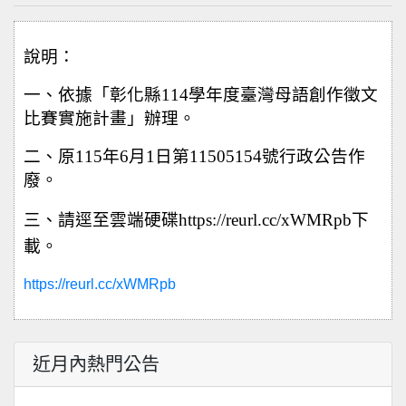
說明：
一、依據「
彰化縣
114
學年度臺灣母語創作徵文
比賽實施計畫
」辦理。
二、原
115
年
6
月
1
日第
11505154
號行政公告作
廢。
三、請逕至雲端硬碟
https://reurl.cc/xWMRpb
下
載。
https://reurl.cc/xWMRpb
近月內熱門公告