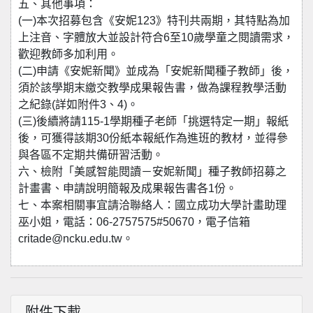
五、其他事項：
(一)本次招募包含《安妮123》特刊共兩期，其特點為加
上注音、字體放大並設計符合6至10歲學童之閱讀需求，
歡迎教師多加利用。
(二)申請《安妮新聞》並成為「安妮新聞種子教師」後，
須於該學期末繳交教學成果報告書，做為課程教學活動
之紀錄(詳如附件3、4)。
(三)後續將請115-1學期種子老師「挑選特定一期」報紙
後，可獲得該期30份紙本報紙作為進班的教材，並得參
與各區不定期共備研習活動。
六、檢附「美感智能閱讀－安妮新聞」種子教師招募之
計畫書、申請說明簡報及成果報告書各1份。
七、本案相關事宜請洽聯絡人：國立成功大學計畫助理
巫小姐，電話：06-2757575#50670，電子信箱
critade@ncku.edu.tw。
附件下載