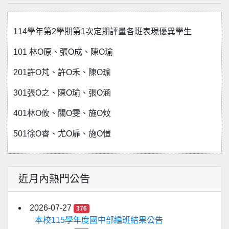
114學年第2學期第1次定期評量各班表現優異學生
101 林O原、張O成、陳O瑜
201許O芃、許O禾、陳O瑜
301張O之、陳O瑜、張O涵
401林O攸、關O雯、施O炆
501徐O睿、尤O扉、施O愷
近月內熱門公告
2026-07-27
376
本校115學年度國中部編班結果公告