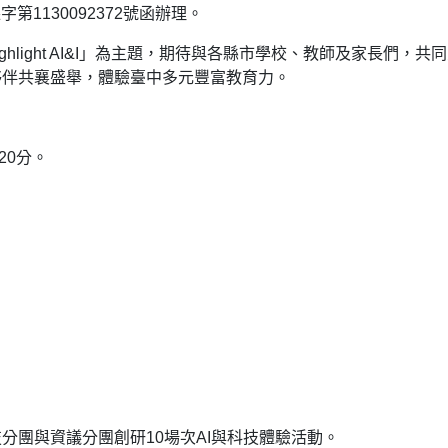
第1130092372號函辦理。
ighlight AI&I」為主題，期待與各縣市學校、教師及家長們，共
夥伴共襄盛舉，體驗臺中多元豐富教育力。
20分。
分團與資議分團創研10場次AI與科技體驗活動。