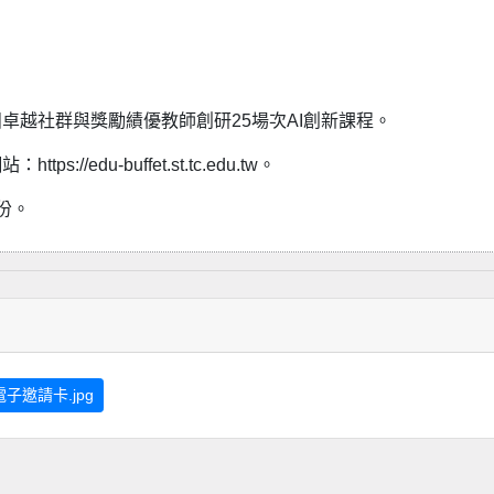
卓越社群與獎勵績優教師創研25場次AI創新課程。
edu-buffet.st.tc.edu.tw。
份。
子邀請卡.jpg