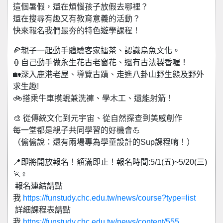
這個暑假，還在煩惱孩子放假去哪裡？
還在搜尋有趣又有教育意義的活動？
快來報名我們最夯的特色遊學課程！
🍕親子一起動手體驗客家擂茶、認識烏魚文化。
🏮自己動手做永生花古老窗花、還有古法製香喔！
🏡深入鹿港老屋、導覽古蹟、走進八卦山野生態及野外
求生趣!
🚲搭乘牛車摸蜆兼洗褲、學木工、還能射箭！
🎨 從傳統文化到元宇宙、從自然探查到美感創作
每一堂都是親子共同學習的好機會💪
（偷偷說：還有兩場專為學童設計的Sup課程唷！）
📍即將開放報名！額滿即止！報名時間:5/1(五)~5/20(三)
🏃♀️
報名連結請點
我
https://funstudy.chc.edu.tw/news/course?type=list
詳細課程表請點
我
https://funstudy.chc.edu.tw/news/content/555