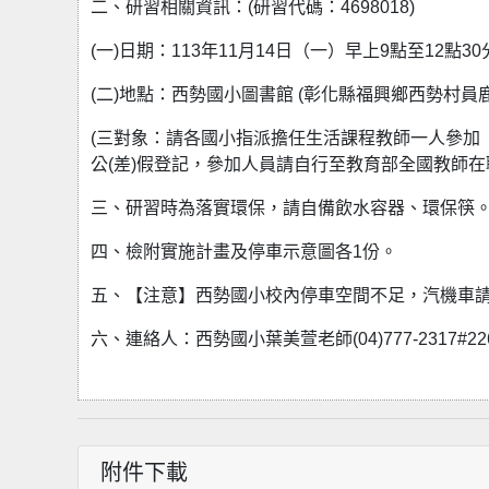
二、研習相關資訊：(研習代碼：4698018)
(一)日期：113年11月14日（一）早上9點至12點30分
(二)地點：西勢國小圖書館 (彰化縣福興鄉西勢村員鹿
(三對象：請各國小指派擔任生活課程教師一人參加
公(差)假登記，參加人員請自行至教育部全國教師
三、研習時為落實環保，請自備飲水容器、環保筷
四、檢附實施計畫及停車示意圖各1份。
五、【注意】西勢國小校內停車空間不足，汽機車請
六、連絡人：西勢國小葉美萱老師(04)777-2317#22
附件下載