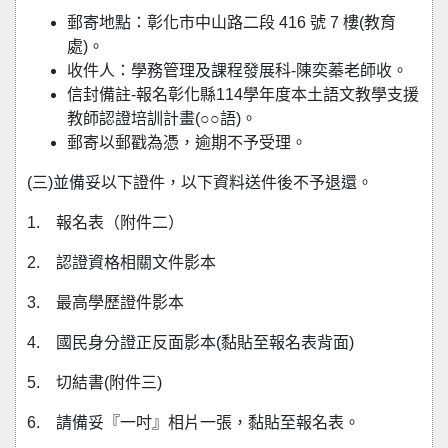
郵寄地點：彰化市中山路二段 416 號 7 樓(教育
處)。
收件人：學務管理及課程發展科-陳奕蓁老師收。
信封備註-報名彰化縣114學年度本土語文教學支援
教師認證培訓計畫(○○語)。
郵寄以郵戳為憑，逾期不予受理。
(三)並備妥以下證件，以下資料送件後不予退還。
1. 報名表（附件二）
2. 認證資格相關文件影本
3. 最高學歷證件影本
4. 國民身分證正反面影本(黏貼至報名表背面)
5. 切結書(附件三)
6. 請備妥『一吋』相片一張，黏貼至報名表。