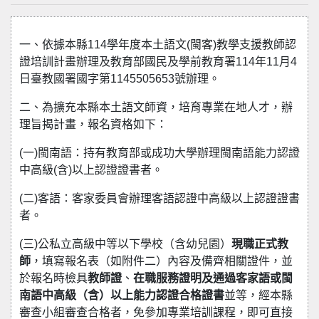
一、依據本縣114學年度本土語文(閩客)教學支援教師認
證培訓計畫辦理及教育部國民及學前教育署114年11月4
日臺教國署國字第1145505653號辦理。
二、為擴充本縣本土語文師資，培育專業在地人才，辦
理旨揭計畫，報名資格如下：
(一)閩南語：持有教育部或成功大學辦理閩南語能力認證
中高級(含)以上認證證書者。
(二)客語：客家委員會辦理客語認證中高級以上認證證書
者。
(三)公私立高級中等以下學校（含幼兒園）
現職正式教
師
，填寫報名表（如附件二）內容及備齊相關證件，並
於報名時檢具
教師證
、
在職服務證明及通過客家語或閩
南語中高級（含）以上能力認證合格證書
並等，經本縣
審查小組審查合格者，免參加專業培訓課程，即可直接