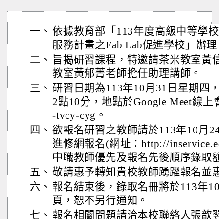
一、
依據教育部「113年度高級中等學
服務計畫之Fab Lab促進學校」辦
二、
旨揭研習課程，特邀請茶米教室黃
教室黃郁菁老師擔任助理講師。
三、
研習日期為113年10月31日星期四
2點10分，地點於Google Meet線
-tvcy-cyg。
四、
欲報名研習之教師請於113年10月
進修網報名(網址：http://inservice
中職教師優先及報名先後順序錄取
五、
敬請惠予轉知貴校教師踴躍報名並
六、
報名結束後，錄取名冊將於113年1
頁，恕不另行通知。
七、
報名相關問題請洽本校聯絡人張歆翌小姐