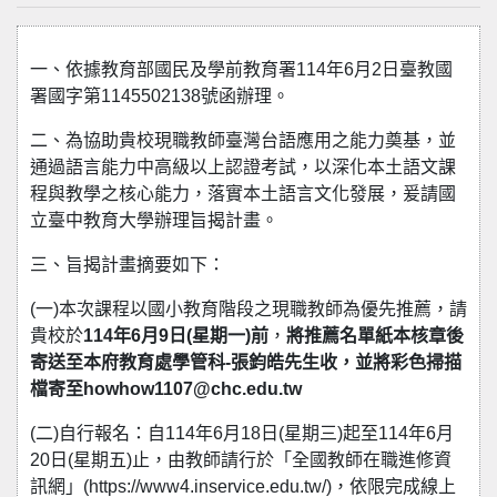
一、依據教育部國民及學前教育署114年6月2日臺教國
署國字第1145502138號函辦理。
二、為協助貴校現職教師臺灣台語應用之能力奠基，並
通過語言能力中高級以上認證考試，以深化本土語文課
程與教學之核心能力，落實本土語言文化發展，爰請國
立臺中教育大學辦理旨揭計畫。
三、旨揭計畫摘要如下：
(一)本次課程以國小教育階段之現職教師為優先推薦，請
貴校於
114年6月9日(星期一)前
，
將推薦名單紙本核章後
寄送至本府教育處學管科-張鈞皓先生收，並將彩色掃描
檔寄至howhow1107@chc.edu.tw
(二)自行報名：自114年6月18日(星期三)起至114年6月
20日(星期五)止，由教師請行於「全國教師在職進修資
訊網」(https://www4.inservice.edu.tw/)，依限完成線上