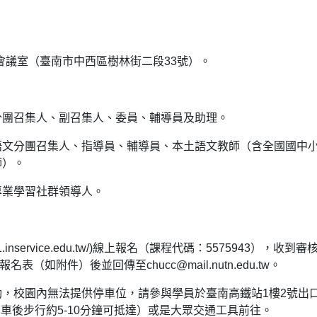
1會議室（臺南市中西區樹林街二段33號）。
分團召集人、副召集人、委員、輔導員及助理。
語文分團召集人、指導員、輔導員、本土語文教師（含全國國中
師）。
專業學習社群領導人。
nservice.edu.tw/)線上報名（課程代碼：5575943），收到審
（如附件）後並回傳至chucc@mail.nutn.edu.tw。
，校園內無法提供停車位，請參與學員於臺南高鐵站1樓2號出
車後步行約5-10分鐘可抵達）或是大眾交通工具前往。