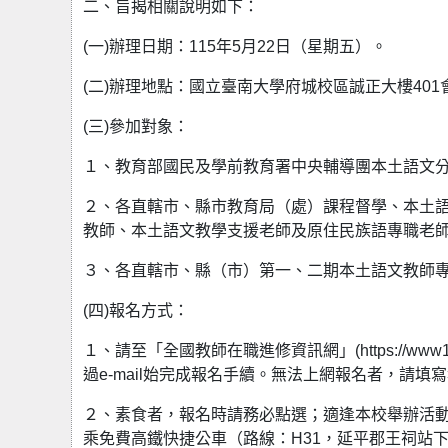
二、旨揭相關說明如下：
(一)辦理日期：115年5月22日（星期五）。
(二)辦理地點：國立臺南大學府城校區誠正大樓40
(三)參加對象：
１、教育部國民及學前教育署中央輔導團本土語文
２、各直轄市、縣市教育局（處）課程督學、本土
教師、本土語文教學支援老師及原住民族語專職老
３、各直轄市、縣（市）第一、二期本土語文教師
(四)報名方式：
１、請至「全國教師在職進修資訊網」(https://www1.i
過e-mail始完成報名手續。無法上網報名者，請填寫報名表
２、素食者，報名時請務必點選；適逢本校舉辦活動
乘免費高鐵快捷公車（路線：H31，延平郡王祠站下