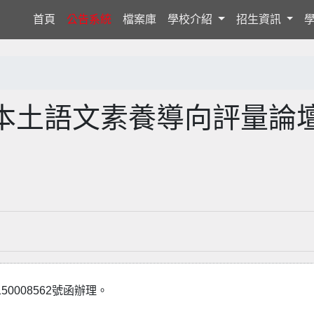
(current)
首頁
公告系統
檔案庫
學校介紹
招生資訊
本土語文素養導向評量論
0008562號函辦理。