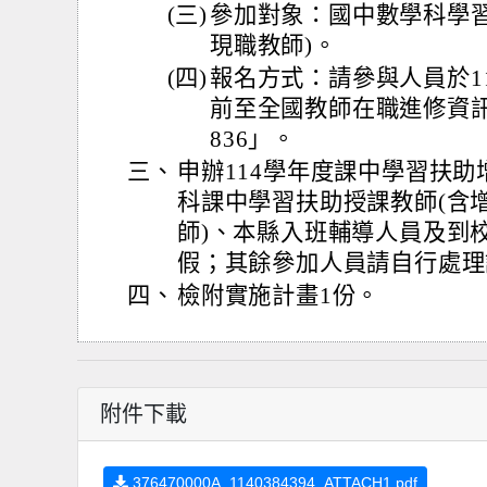
(三)
參加對象：國中數學科學習
現職教師)。
(四)
報名方式：請參與人員於114
前至全國教師在職進修資訊
836」。
三、
申辦114學年度課中學習扶
科課中學習扶助授課教師(含
師)、本縣入班輔導人員及到
假；其餘參加人員請自行處理
四、
檢附實施計畫1份。
附件下載
376470000A_1140384394_ATTACH1.pdf