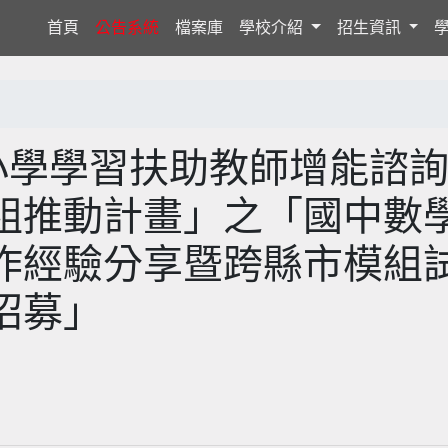
(current)
首頁
公告系統
檔案庫
學校介紹
招生資訊
小學學習扶助教師增能諮
組推動計畫」之「國中數
作經驗分享暨跨縣市模組
招募」