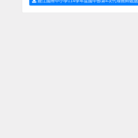
鹿江國際中小學114學年度國中部第4次代理教師甄選簡