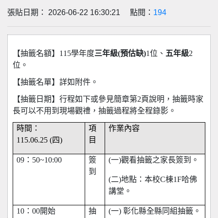
張貼日期： 2026-06-22 16:30:21 點閱：
194
【抽籤名額】115學年度
三
年級(預估缺)
1位、
五年級
2
位。
【抽籤名單】詳如附件。
【抽籤日期】行程如下或參見簡章第2頁說明，抽籤時家
長可以不用到現場觀禮，抽籤過程將全程錄影。
時間：
項
作業內容
115.06.25 (四)
目
09：50~10:00
簽
(
一)觀看抽籤之家長簽到。
到
(
二)地點：本校C棟1F哈佛
講堂。
10：00開始
抽
(
一) 彰化縣全縣同組抽籤。