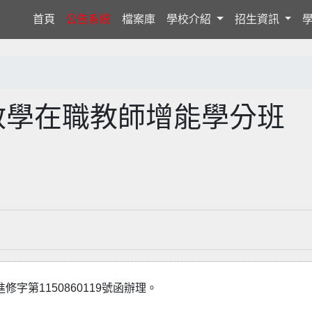
(current)
首頁
公告系統
檔案庫
學校介紹
招生資訊
教學在職教師增能學分班
字第1150860119號函辦理。