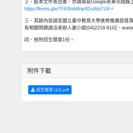
２、紙本文件寄出後，亦請填寫Google表單完成
https://forms.gle/7FKBobWqr4DuWqTU8
。
三、其餘內容請至國立臺中教育大學進修推廣部首
有相關問題請洽承辦人謝小姐(04)2218-8102、wanjung@
四、檢附招生簡章1份。
附件下載
招生簡章 (12).pdf